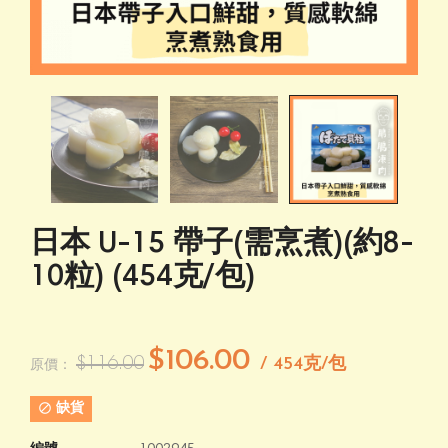
日本 U-15 帶子(需烹煮)(約8-
10粒) (454克/包)
$106.00
$116.00
/ 454克/包
原價：

缺貨