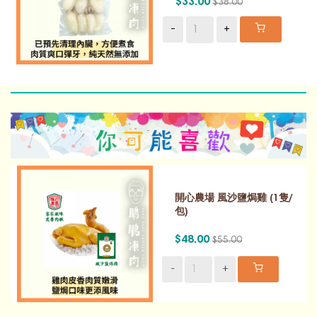
$33.00
$38.00
-
+
開心農場 風沙鹽焗雞 (1隻/
包)
$48.00
$55.00
-
+