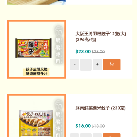
大阪王將羽根餃子12隻(大)
(296克/包)
$23.00
$25.00
-
+
豚肉鮮菜粟米餃子 (230克)
$16.00
$18.00