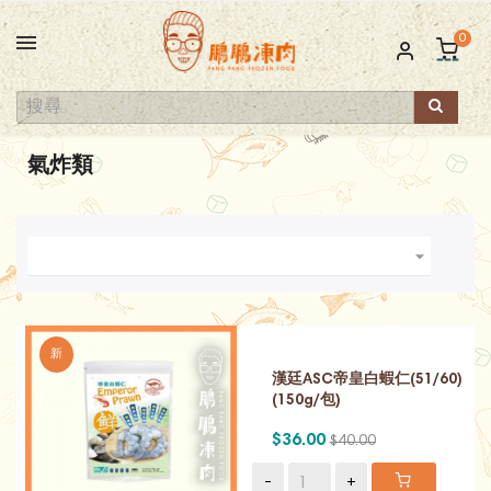
0
氣炸類

新
漢廷ASC帝皇白蝦仁(51/60)
(150g/包)
$36.00
$40.00
-
+