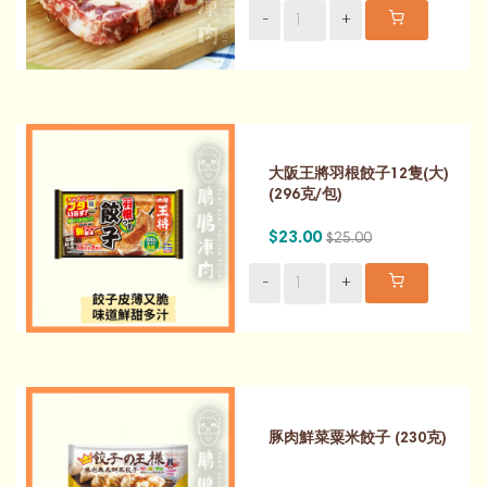
-
+
大阪王將羽根餃子12隻(大)
(296克/包)
$23.00
$25.00
-
+
豚肉鮮菜粟米餃子 (230克)