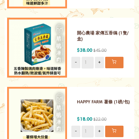
開心農場 家傳五香鴿 (1隻/
盒)
$38.00
$45.00
-
+
HAPPY FARM 薯條 (1磅/包)
$18.00
$22.00
-
+