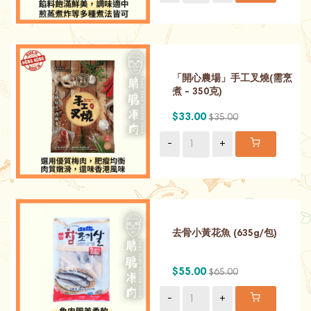
「開心農場」手工叉燒(需烹
煮 - 350克)
$33.00
$35.00
-
+
去骨小黃花魚 (635g/包)
$55.00
$65.00
-
+