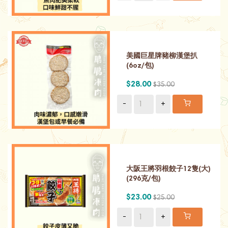
美國巨星牌豬柳漢堡扒
(6oz/包)
$28.00
$35.00
-
+
大阪王將羽根餃子12隻(大)
(296克/包)
$23.00
$25.00
-
+