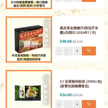
脆皮黃金燒腩仔(附送芥末
醬)(到期日:2026年11月)
$48.00
$53.00
-
+
CJ 韭菜豬肉餃皇 (390G/包)
(新舊包裝隨機發送)
$26.00
$30.00
-
+