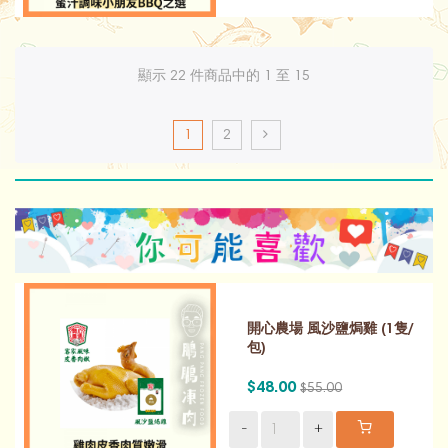
顯示 22 件商品中的 1 至 15
1
2
開心農場 風沙鹽焗雞 (1隻/
包)
$48.00
$55.00
-
+