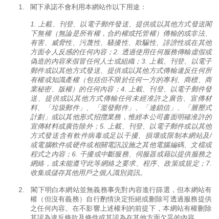
1.
閣下承諾不會利用本網站作以下用途：
1.
上載、刊登、以電子郵件發送、提供或以其他方式發送閣
下無權（無論是所有權，合約權或托管權）傳輸的或非法、
有害、威脅性、污蔑性、騷擾性、欺騙性、誹謗性或在其他
方面令人反感的任何內容；
2.
透過使用任何服務傳輸虛假或
偽造的內容來假冒任何人士或組織；
3.
上載、刊登、以電子
郵件或以其他方式發送、提供或以其他方式傳輸違反任何所
有權或知識產權（包括但不限於任何一方的專利、商標、商
業秘密、版權）的任何內容；
4.
上載、刊登、以電子郵件發
送、提供或以其他方式傳輸任何未經准許之廣告、宣傳材
料、「垃圾郵件」、「濫發郵件」、「連鎖信」、「層壓式
計劃」或以其他形式招攬業務，惟經本公司書面明確准許的
宣傳材料或廣告除外；
5.
上載、刊登、以電子郵件或以其他
方式發送含有軟件病毒或足以干擾、損壞或限制本網站及
/
或電腦軟件或硬件或相關電訊設施之其他電腦編碼、文檔或
程式之內容；
6.
干擾或中斷服務、伺服器或藉以提供服務之
網絡，或未能遵守此等網絡之要求、程序、政策或規定；
7.
收集或儲存其他用戶之個人識別資訊。
2.
閣下明白本網站並無義務事先對內容進行篩選，但本網站有
權（但沒有義務）自行酌情決定拒絕或刪除可透過服務提供
之任何內容。在不影響上述權利的前提下，本網站有權刪除
其認為違反條款及條件或其認為在其他方面欠妥的內容。