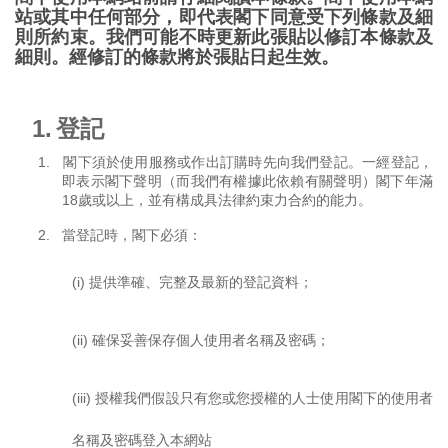
站或其中任何部分，即代表閣下同意受下列條款及細
則所約束。我們可能不時更新此張貼以修訂本條款及
細則。經修訂的條款將於張貼日起生效。
1.
登記
1.
閣下須於使用服務或作出訂購時先向我們登記。一經登記，
即表示閣下聲明（而我們有權據此依賴有關聲明）閣下年滿
18
歲或以上，並有構成具法律約束力合約的能力。
2.
當登記時，閣下必須：
(i)
提供準確、完整及最新的登記資料；
(ii)
確保妥善保存個人使用者名稱及密碼；
(iii)
授權我們假設只有您或您授權的人士使用閣下的使用者
名稱及密碼登入本網站