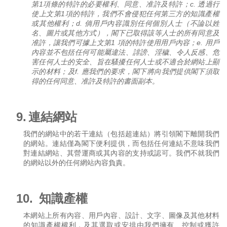
第
1
項條的特許的必要權利、同意、准許及特許；
c.
透過行
使上文第
1
項的特許，我們不會侵犯任何第三方的知識產權
或其他權利；
d.
倘用戶內容識別任何個別人士（不論以姓
名、圖片或其他方式），閣下已取得該等人士的所有同意及
准許，讓我們可據上文第
1
項的特許使用用戶內容；
e.
用戶
內容並不包括任何可能屬違法、誹謗、淫穢、令人反感、危
害任何人士的安全、旨在騷擾任何人士或不適合於網站上顯
示的材料；及
f.
應我們的要求，閣下將向我們提供閣下須取
得的任何同意、准許及特許的書面副本。
9.
連結網站
我們的網站中的若干連結（包括超連結）將引領閣下離開我們
的網站。連結僅為閣下便利提供，而包括任何連結不意味我們
對連結網站、其營運商或其內容的支持或認可。我們不就我們
的網站以外的任何網站內容負責。
10.
知識產權
本網站上所有內容、用戶內容、設計、文字、圖像及其他材料
的知識產權權利，及其選取或安排由我們擁有、控制或獲許