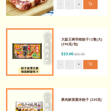
-
+
大阪王將羽根餃子12隻(大)
(296克/包)
$23.00
$25.00
-
+
豚肉鮮菜粟米餃子 (230克)