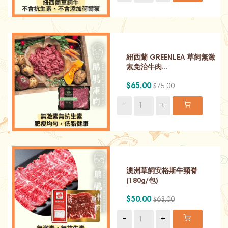
紐西蘭 GREENLEA 草飼無激
素免治牛肉...
$65.00
$75.00
-
+
澳洲草飼安格斯牛頸脊
(180g/包)
$50.00
$63.00
-
+