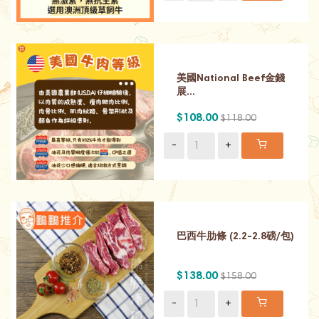
美國National Beef金錢
展...
$108.00
$118.00
-
+
巴西牛肋條 (2.2-2.8磅/包)
$138.00
$158.00
-
+