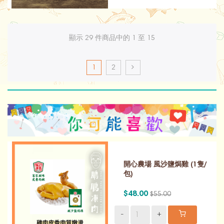
顯示 29 件商品中的 1 至 15
1
2
開心農場 風沙鹽焗雞 (1隻/
包)
$48.00
$55.00
-
+