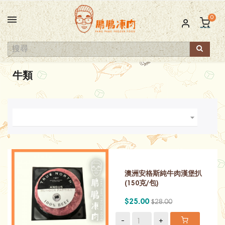
0
牛類

澳洲安格斯純牛肉漢堡扒
(150克/包)
$25.00
$28.00
-
+