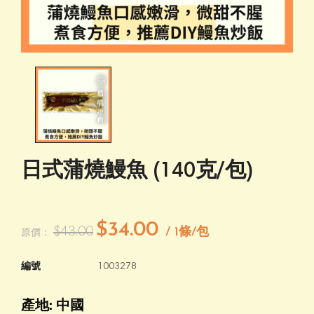
日式蒲燒鰻魚 (140克/包)
$34.00
$43.00
/ 1條/包
原價：
編號
1003278
產地: 中國