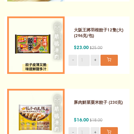
大阪王將羽根餃子12隻(大)
(296克/包)
$23.00
$25.00
-
+
豚肉鮮菜粟米餃子 (230克)
$16.00
$18.00
-
+