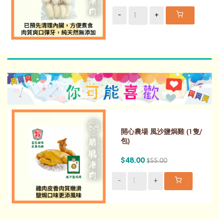
-
+
開心農場 風沙鹽焗雞 (1隻/
包)
$48.00
$55.00
-
+