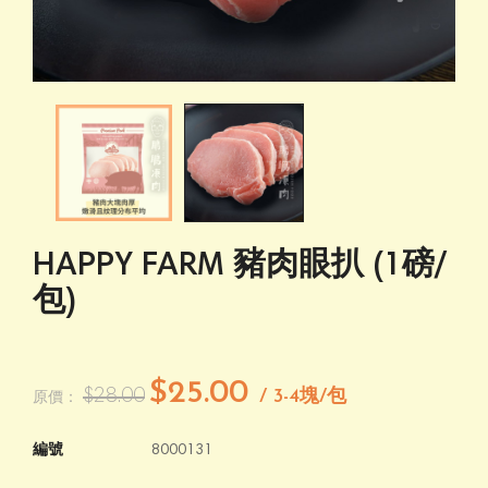
HAPPY FARM 豬肉眼扒 (1磅/
包)
$25.00
$28.00
/ 3-4塊/包
原價：
編號
8000131