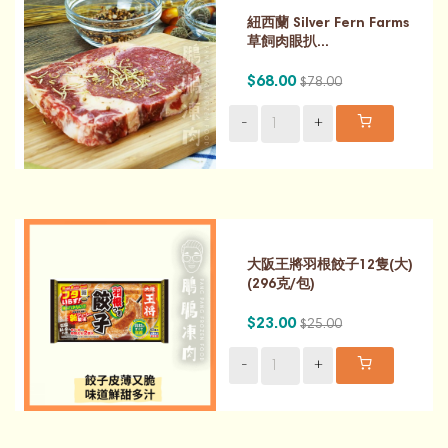
紐西蘭 Silver Fern Farms
草飼肉眼扒...
$68.00
$78.00
-
+
大阪王將羽根餃子12隻(大)
(296克/包)
$23.00
$25.00
-
+