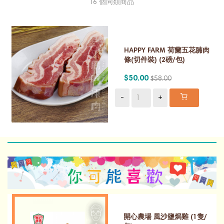
16 個同類商品
HAPPY FARM 荷蘭五花腩肉
條(切件裝) (2磅/包)
$50.00
$58.00
-
+
開心農場 風沙鹽焗雞 (1隻/