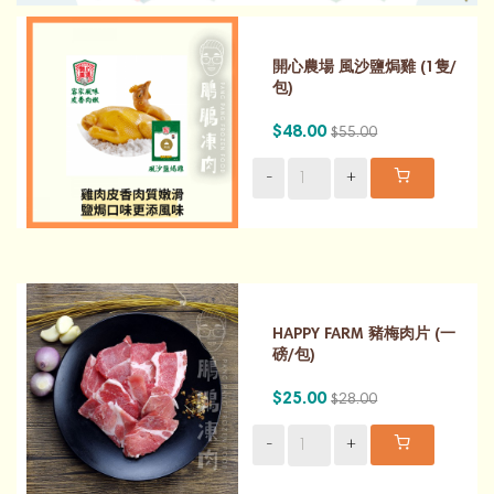
開心農場 風沙鹽焗雞 (1隻/
包)
$48.00
$55.00
-
+
HAPPY FARM 豬梅肉片 (一
磅/包)
$25.00
$28.00
-
+