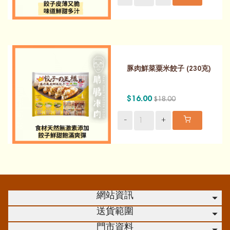
豚肉鮮菜粟米餃子 (230克)
$16.00
$18.00
-
+
網站資訊
送貨範圍
門市資料