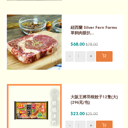
紐西蘭 Silver Fern Farms
草飼肉眼扒...
$68.00
$78.00
-
+
大阪王將羽根餃子12隻(大)
(296克/包)
$23.00
$25.00
-
+