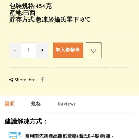
包裝規格:454克
產地:巴西
貯存方式:急凍於攝氏零下18°C
-
+
加入購物車
Share this:
說明
規格
Reviews
建議解凍方式：