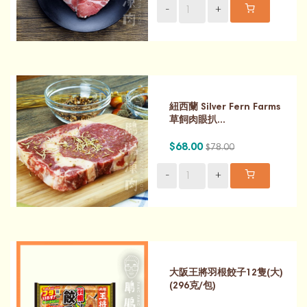
-
+
紐西蘭 Silver Fern Farms
草飼肉眼扒...
$68.00
$78.00
-
+
大阪王將羽根餃子12隻(大)
(296克/包)