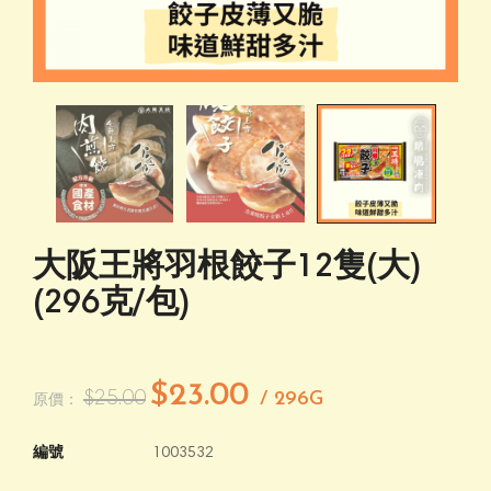
大阪王將羽根餃子12隻(大)
(296克/包)
$23.00
$25.00
/ 296G
原價：
編號
1003532