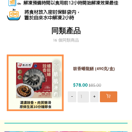
同類產品
16 個同類商品
豉香蟠龍鱔 (490克/盒)
$78.00
$85.00
-
+