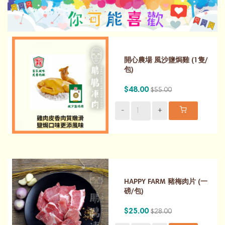
開心農場 風沙鹽焗雞 (1隻/
包)
$48.00
$55.00
-
+
HAPPY FARM 豬梅肉片 (一
磅/包)
$25.00
$28.00