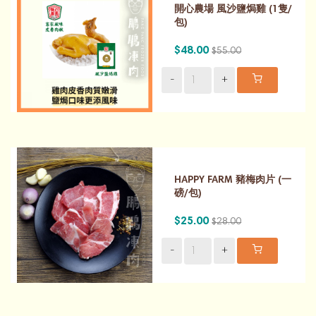
開心農場 風沙鹽焗雞 (1隻/
包)
$48.00
$55.00
-
+
HAPPY FARM 豬梅肉片 (一
磅/包)
$25.00
$28.00
-
+