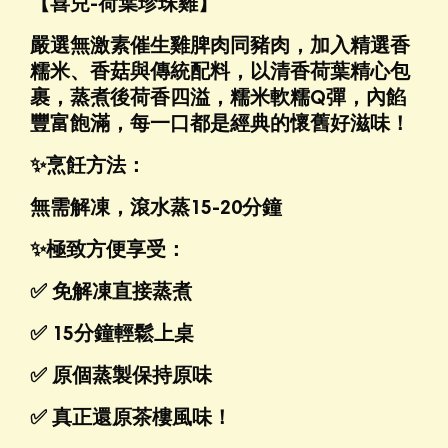
【喜兒-荷葉珍珠雞】
嚴選無激素催生雞脾肉同豬肉，加入精選香
糯米、香菇與傳統配料，以清香荷葉精心包
裹，蒸煮後荷香四溢，糯米軟糯Q彈，內餡
豐富飽滿，每一口都是經典的懷舊好滋味！
✨烹飪方法：
無需解凍，滾水蒸15-20分鐘
✨極致方便享受：
✅
免解凍直接蒸煮
✅
15分鐘輕鬆上桌
✅
原個蒸製保持原味
✅ 真正還原茶樓風味！