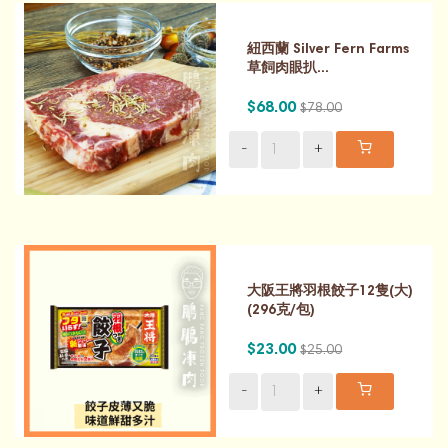
紐西蘭 Silver Fern Farms
草飼肉眼扒...
$68.00
$78.00
-
+
大阪王將羽根餃子12隻(大)
(296克/包)
$23.00
$25.00
-
+