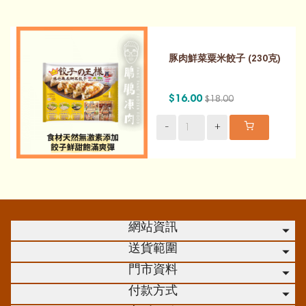
豚肉鮮菜粟米餃子 (230克)
$16.00
$18.00
-
+
網站資訊
送貨範圍
門市資料
付款方式