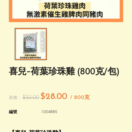
喜兒-荷葉珍珠雞 (800克/包)
$28.00
$32.00
/ 800克
原價：
編號
1004885