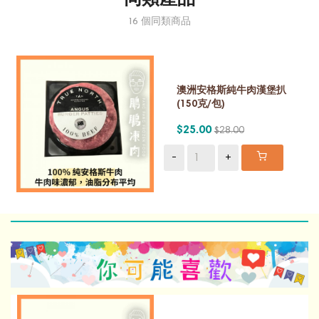
16 個同類商品
澳洲安格斯純牛肉漢堡扒
(150克/包)
$25.00
$28.00
-
+