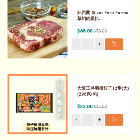
紐西蘭 Silver Fern Farms
草飼肉眼扒...
$68.00
$78.00
-
+
大阪王將羽根餃子12隻(大)
(296克/包)
$23.00
$25.00
-
+