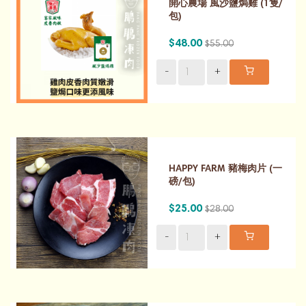
開心農場 風沙鹽焗雞 (1隻/
包)
$48.00
$55.00
-
+
HAPPY FARM 豬梅肉片 (一
磅/包)
$25.00
$28.00
-
+