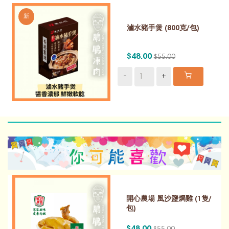
新
滷水豬手煲 (800克/包)
$48.00
$55.00
-
+
開心農場 風沙鹽焗雞 (1隻/
包)
$48.00