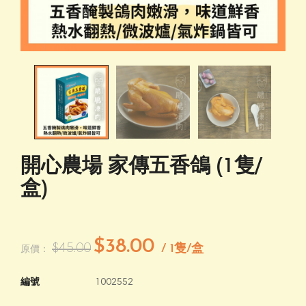
開心農場 家傳五香鴿 (1隻/
盒)
$38.00
$45.00
/ 1隻/盒
原價：
編號
1002552