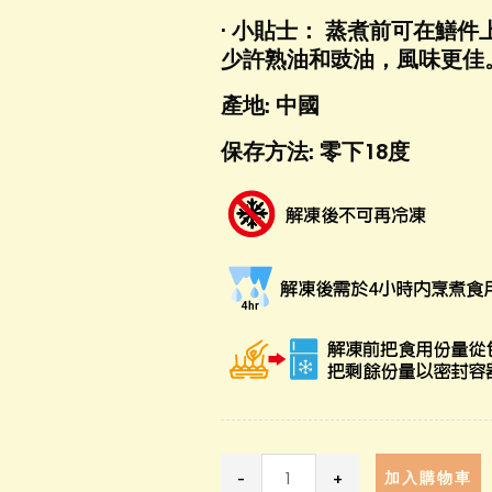
· 小貼士： 蒸煮前可在鱔
少許熟油和豉油，風味更佳
產地: 中國
保存方法: 零下18度
-
+
加入購物車