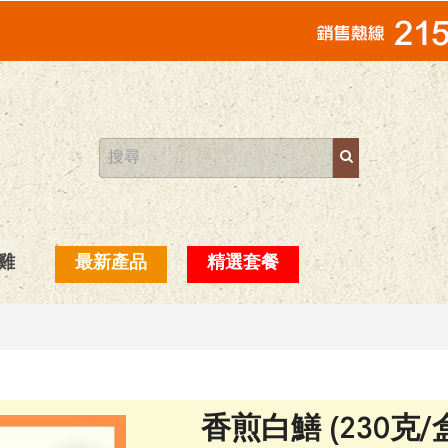
雞
最新產品
精選套餐
香煎白鱔 (230克/