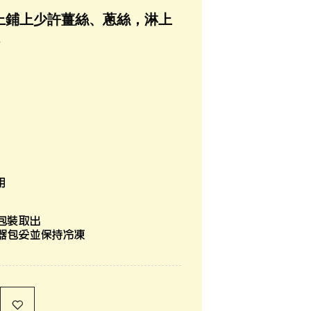
件上鋪上少許薑絲、蔥絲，淋上
。