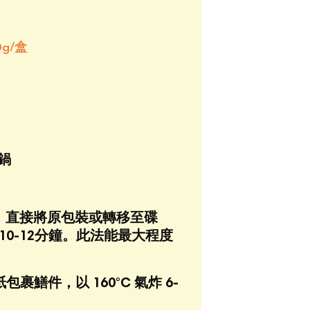
0g/盒
鍋
解凍，直接將原包裝或轉移至碟
10-12分鐘。此法能最大程度
裹鱔件，以 160°C 氣炸 6-
。