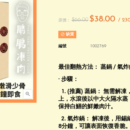
$38.00
$66.00
/ 23
原價：

缺貨
編號
1002769
最佳翻熱方法： 蒸鍋 / 氣炸
· 步驟：
1. (推薦) 蒸鍋： 無需

上，水滾後以中大火隔水蒸 
保持白鱔的鮮嫩肉汁。
2. 氣炸鍋： 解凍後，用錫紙包
8分鐘，可讓表面恢復香脆