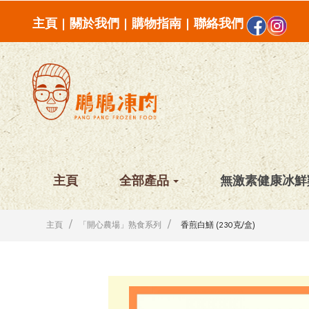
主頁
|
關於我們
|
購物指南
|
聯絡我們
主頁
全部產品
無激素健康冰鮮
主頁
「開心農場」熟食系列
香煎白鱔 (230克/盒)