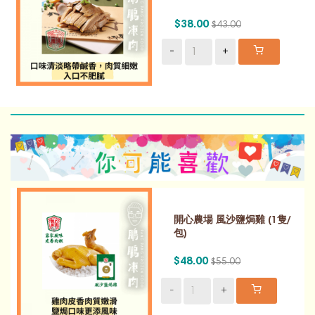
$38.00
$43.00
-
+
開心農場 風沙鹽焗雞 (1隻/
包)
$48.00
$55.00
-
+