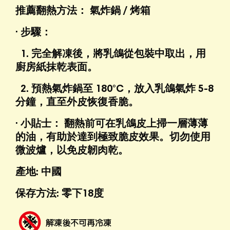
推薦翻熱方法： 氣炸鍋 / 烤箱
· 步驟：
1. 完全解凍後，將乳鴿從包裝中取出，用
廚房紙抹乾表面。
2. 預熱氣炸鍋至 180°C，放入乳鴿氣炸 5-8
分鐘，直至外皮恢復香脆。
· 小貼士： 翻熱前可在乳鴿皮上掃一層薄薄
的油，有助於達到極致脆皮效果。切勿使用
微波爐，以免皮韌肉乾。
產地:
中國
保存方法: 零下18度