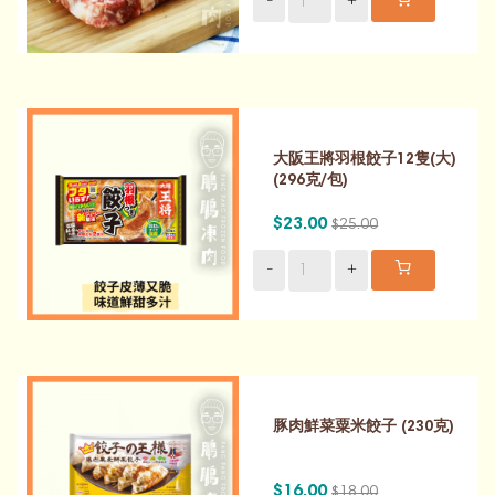
-
+
大阪王將羽根餃子12隻(大)
(296克/包)
$23.00
$25.00
-
+
豚肉鮮菜粟米餃子 (230克)
$16.00
$18.00