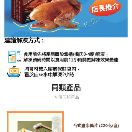
建議解凍方式：
同類產品
16 個同類商品
台式鹽水鴨片 (220克/盒)