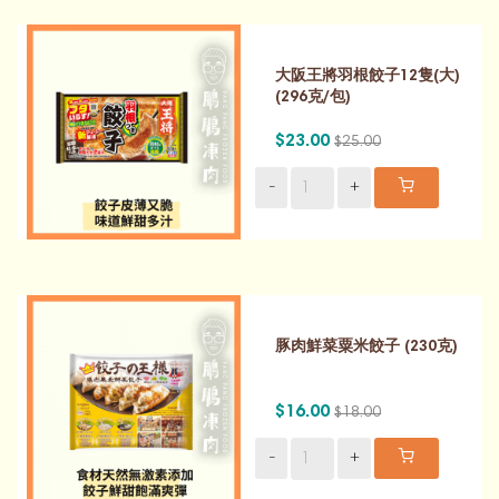
大阪王將羽根餃子12隻(大)
(296克/包)
$23.00
$25.00
-
+
豚肉鮮菜粟米餃子 (230克)
$16.00
$18.00
-
+