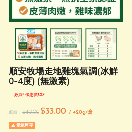
順安牧場走地雞塊氣調(冰鮮
0-4度) (無激素)
必買!! 優惠價$33!
$33.00
$40.00
/ 420g/盒
原價：

最後庫存