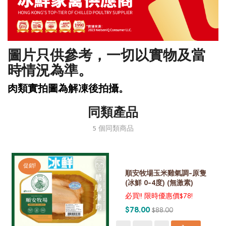
圖片只供參考，一切以實物及當
時情況為準。
肉類實拍圖為解凍後拍攝。
同類產品
5 個同類商品
促銷!
順安牧場玉米雞氣調-原隻
(冰鮮 0-4度) (無激素)
必買!! 限時優惠價$78!
$78.00
$88.00