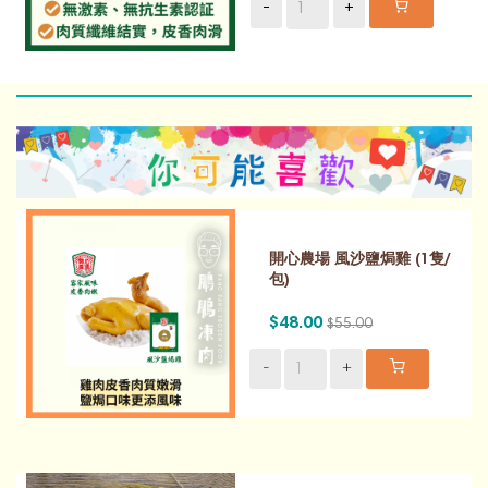
-
+
開心農場 風沙鹽焗雞 (1隻/
包)
$48.00
$55.00
-
+