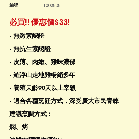
編號
1003808
必買!!
優惠價$33!
- 無激素認證
- 無抗生素認證
- 皮薄、肉嫩、雞味濃郁
- 羅浮山走地雞暢銷多年
- 養殖天齡90天以上宰殺
- 適合各種烹飪方式，深受廣大市民青睞
建議烹調方式︰
燜、烤