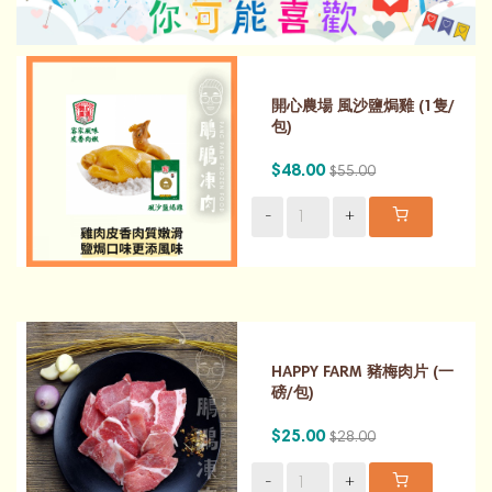
開心農場 風沙鹽焗雞 (1隻/
包)
$48.00
$55.00
-
+
HAPPY FARM 豬梅肉片 (一
磅/包)
$25.00
$28.00
-
+