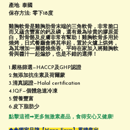
產地: 泰國
保存方法: 零下18度
雞胸軟骨是雞胸肋骨末端的三角軟骨，非常脆口
而又蘊含豐富的鈣及磷，還有最為珍貴的膠原蛋
白，對骨骼及皮膚非常有幫助！雞胸軟骨多用於
燒烤，日式餐廳會將其串起，置於火爐上烘烤，
為其增加一層醬燒焦香。平時在家加入將雞胸軟
骨與醬汁一起煸炒，也是不錯的選擇！
1.嚴格篩選—HACCP及GHP認證
2.無添加抗生素及荷爾蒙
3.清真認證—Halal certification
4.IQF—個體急速冷凍
5.營養豐富
6.皮下脂肪少
點擊這裡➟
更多無激素產品，食得安心又健康!