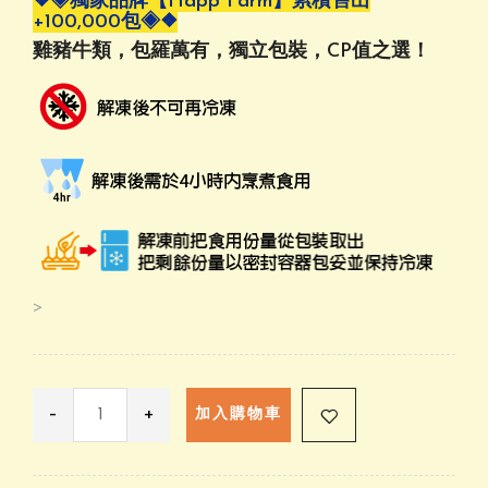
❖◈獨家品牌【Happ Farm】累積售出
+100,000包◈❖
雞豬牛類，包羅萬有，獨立包裝，CP值之選！
>
-
+
加入購物車