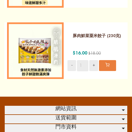
豚肉鮮菜粟米餃子 (230克)
$16.00
$18.00
-
+
網站資訊
送貨範圍
門市資料