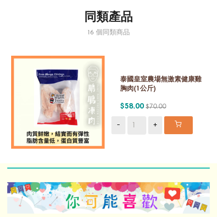
同類產品
16 個同類商品
泰國皇室農場無激素健康雞
胸肉(1公斤)
$58.00
$70.00
-
+