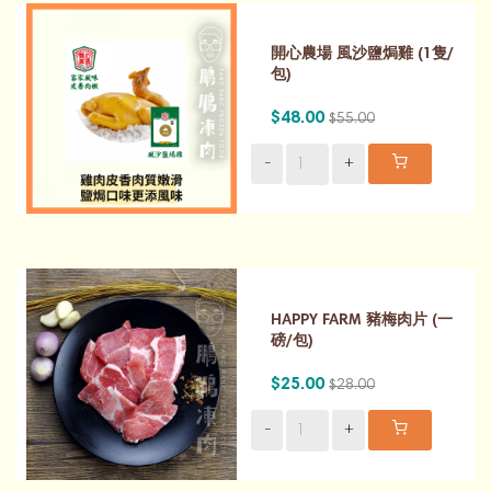
開心農場 風沙鹽焗雞 (1隻/
包)
$48.00
$55.00
-
+
HAPPY FARM 豬梅肉片 (一
磅/包)
$25.00
$28.00
-
+