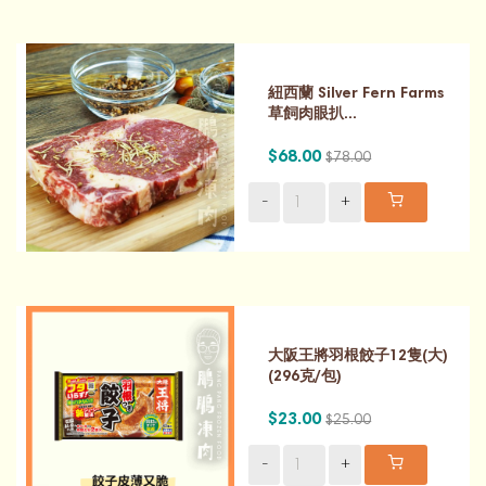
紐西蘭 Silver Fern Farms
草飼肉眼扒...
$68.00
$78.00
-
+
大阪王將羽根餃子12隻(大)
(296克/包)
$23.00
$25.00
-
+