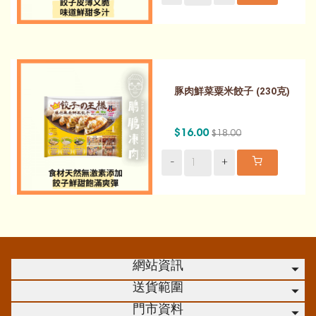
豚肉鮮菜粟米餃子 (230克)
$16.00
$18.00
-
+
網站資訊
送貨範圍
門市資料