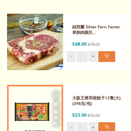
紐西蘭 Silver Fern Farms
草飼肉眼扒...
$68.00
$78.00
-
+
大阪王將羽根餃子12隻(大)
(296克/包)
$23.00
$25.00
-
+