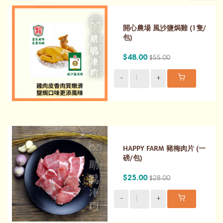
開心農場 風沙鹽焗雞 (1隻/
包)
$48.00
$55.00
-
+
HAPPY FARM 豬梅肉片 (一
磅/包)
$25.00
$28.00
-
+