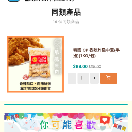
同類產品
16 個同類商品
泰國 CP 香辣炸雞中翼(半
邊)(1KG/包)
$88.00
$95.00
-
+