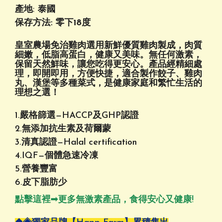
產地: 泰國
保存方法: 零下18度
皇室農場免治雞肉選用新鮮優質雞肉製成，肉質
細嫩，低脂高蛋白，健康又美味。無任何激素，
保留天然鮮味，讓您吃得更安心。產品經精細處
理，即開即用，方便快捷，適合製作餃子、雞肉
丸、漢堡等多種菜式，是健康家庭和繁忙生活的
理想之選！
1.嚴格篩選—HACCP及GHP認證
2.無添加抗生素及荷爾蒙
3.清真認證—Halal certification
4.IQF—個體急速冷凍
5.營養豐富
6.皮下脂肪少
點擊這裡➟
更多無激素產品，食得安心又健康!