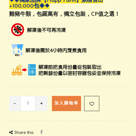
❖◈獨家品牌【Happ Farm】累積售出
+100,000包◈❖
雞豬牛類，包羅萬有，獨立包裝，CP值之選！
-
+
加入購物車
Share this: